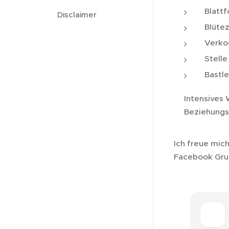
Blattf
Disclaimer
Blütez
Verkoc
Stelle
Bastle
Intensives 
Beziehungs
Ich freue mic
Facebook Gr
🌿