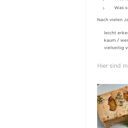
Was s
Nach vielen J
✔️ leicht erk
✔️ kaum / wen
✔️ vielseiti
Hier sind m