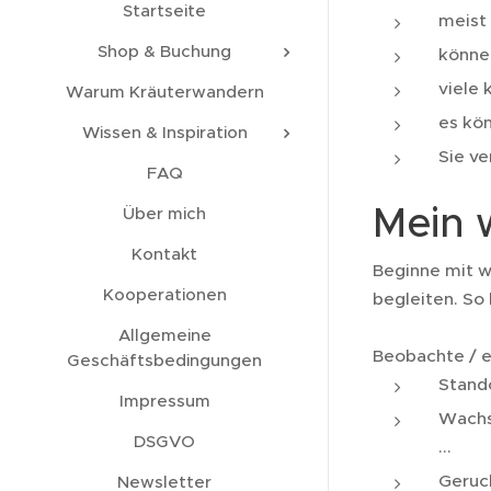
Startseite
meist
Shop & Buchung
könne
viele 
Warum Kräuterwandern
es kö
Wissen & Inspiration
Sie v
FAQ
Mein 
Über mich
Kontakt
Beginne mit we
Kooperationen
begleiten. So 
Allgemeine
Beobachte / e
Geschäftsbedingungen
Stando
Impressum
Wachs
DSGVO
...
Geruch
Newsletter