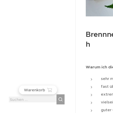
Brennne
h
Warum ich di
sehr 
fast ü
Warenkorb
extre
vielse
guter