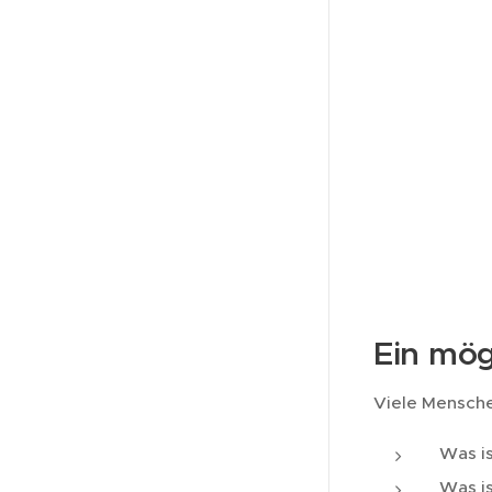
Ein mög
Viele Mensche
Was is
Was is