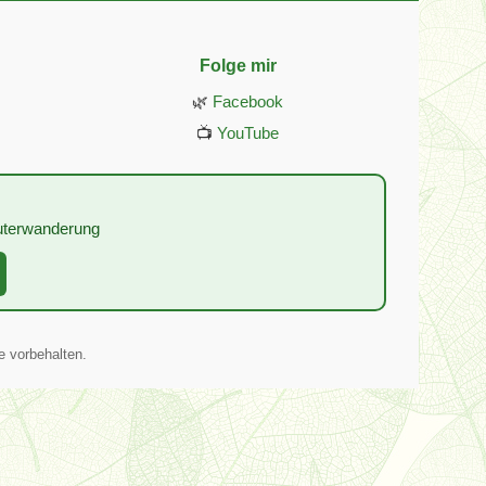
Folge mir
🌿
Facebook
📺
YouTube
:
äuterwanderung
e vorbehalten.