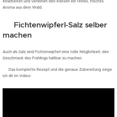
einarbeiten und verleihen den Keksen ein feines, frisches
Aroma aus dem Wald.
🧂 Fichtenwipferl-Salz selber
machen
Auch als Salz sind Fichtenwipferl eine tolle Möglichkeit, den
Geschmack des Frühlings haltbar zu machen.
👉 Das komplette Rezept und die genaue Zubereitung zeige
ich dir im Video: