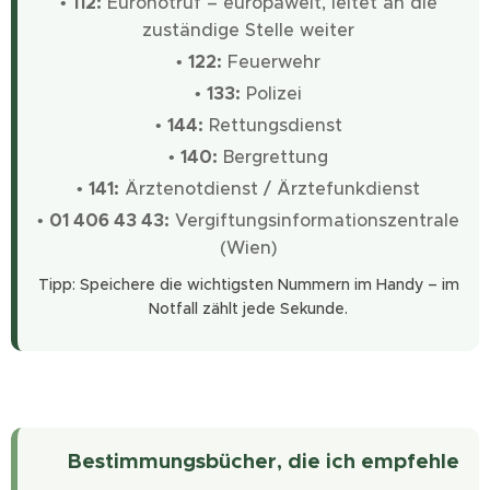
•
112:
Euronotruf – europaweit, leitet an die
zuständige Stelle weiter
•
122:
Feuerwehr
•
133:
Polizei
•
144:
Rettungsdienst
•
140:
Bergrettung
•
141:
Ärztenotdienst / Ärztefunkdienst
•
01 406 43 43:
Vergiftungsinformationszentrale
(Wien)
Tipp: Speichere die wichtigsten Nummern im Handy – im
Notfall zählt jede Sekunde.
📚 Bestimmungsbücher, die ich empfehle