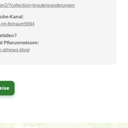
en2/?collection=krauterwanderungen
Tube-Kanal:
-im-freiraum5694
efallen?
und Pflanzenwissen:
.at/news-blog/
eise