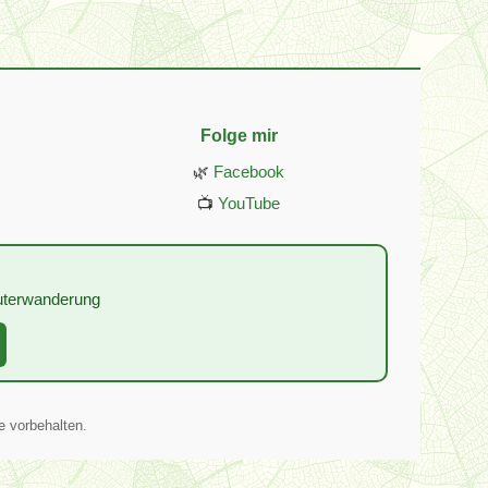
Folge mir
🌿
Facebook
📺
YouTube
:
äuterwanderung
e vorbehalten.