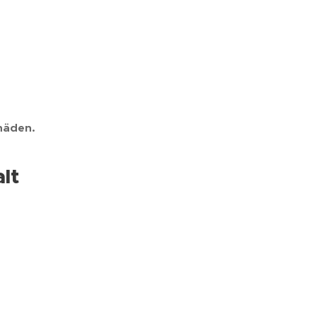
häden.
lt