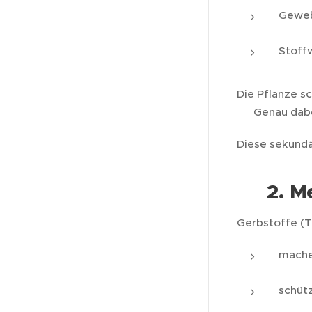
Geweb
Stoff
Die Pflanze sc
➡️ Genau dabe
Diese sekundä
2. M
🍃
Gerbstoffe (T
machen
schüt