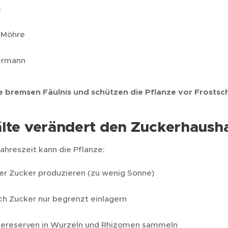
ß
 Möhre
ermann
e bremsen Fäulnis und schützen die Pflanze vor Frostsc
älte verändert den Zuckerhausha
Jahreszeit kann die Pflanze:
er Zucker produzieren (zu wenig Sonne)
ch Zucker nur begrenzt einlagern
iereserven in Wurzeln und Rhizomen sammeln