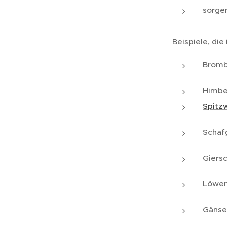
sorge
Beispiele, die
Bromb
Himbe
Spitz
Schaf
Giers
Löwe
Gänse