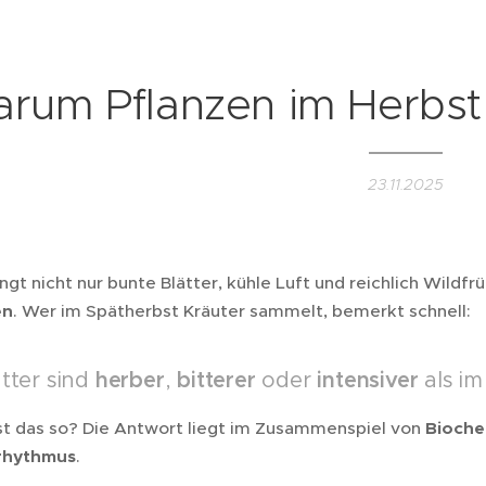
rum Pflanzen im Herbst
23.11.2025
ngt nicht nur bunte Blätter, kühle Luft und reichlich Wildf
en
. Wer im Spätherbst Kräuter sammelt, bemerkt schnell:
ätter sind
herber
,
bitterer
oder
intensiver
als im
t das so? Die Antwort liegt im Zusammenspiel von
Bioche
rhythmus
.