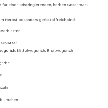
n für einen adstringierenden, herben Geschmack
 im Herbst besonders gerbstoffreich sind:
eerblätter
erblätter
wegerich
, Mittelwegerich, Breitwegerich
garbe
ch
nzahn
blümchen