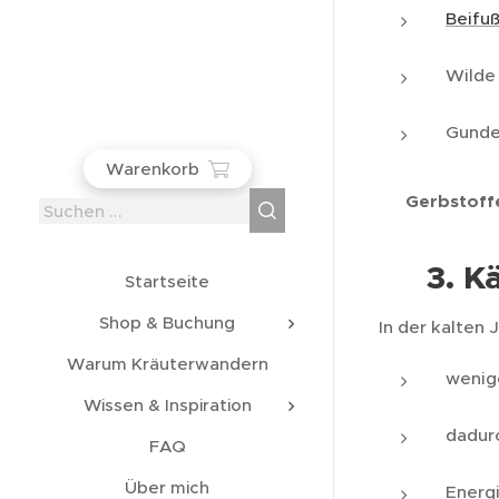
Beifu
Wilde
Gund
Warenkorb
➡️
Gerbstoff
3. K
❄️
Startseite
Shop & Buchung
In der kalten 
Warum Kräuterwandern
wenig
Wissen & Inspiration
dadur
FAQ
Über mich
Energ