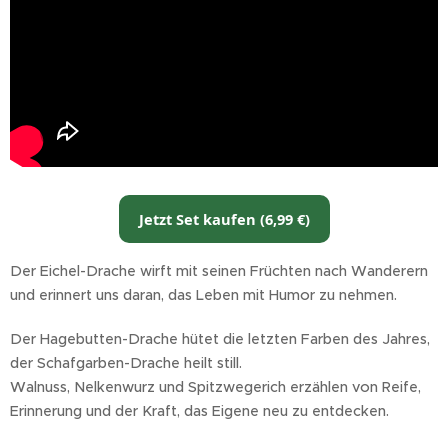
Jetzt Set kaufen (6,99 €)
Der Eichel-Drache wirft mit seinen Früchten nach Wanderern
und erinnert uns daran, das Leben mit Humor zu nehmen.
Der Hagebutten-Drache hütet die letzten Farben des Jahres,
der Schafgarben-Drache heilt still.
Walnuss, Nelkenwurz und Spitzwegerich erzählen von Reife,
Erinnerung und der Kraft, das Eigene neu zu entdecken.