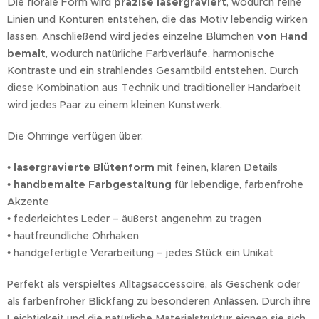
Die florale Form wird
präzise lasergraviert
, wodurch feine
Linien und Konturen entstehen, die das Motiv lebendig wirken
lassen. Anschließend wird jedes einzelne Blümchen
von Hand
bemalt
, wodurch natürliche Farbverläufe, harmonische
Kontraste und ein strahlendes Gesamtbild entstehen. Durch
diese Kombination aus Technik und traditioneller Handarbeit
wird jedes Paar zu einem kleinen Kunstwerk.
Die Ohrringe verfügen über:
•
lasergravierte Blütenform
mit feinen, klaren Details
•
handbemalte Farbgestaltung
für lebendige, farbenfrohe
Akzente
• federleichtes Leder – äußerst angenehm zu tragen
• hautfreundliche Ohrhaken
• handgefertigte Verarbeitung – jedes Stück ein Unikat
Perfekt als verspieltes Alltagsaccessoire, als Geschenk oder
als farbenfroher Blickfang zu besonderen Anlässen. Durch ihre
Leichtigkeit und die natürliche Materialstruktur eignen sie sich