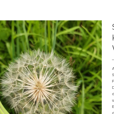
S
D
d
E