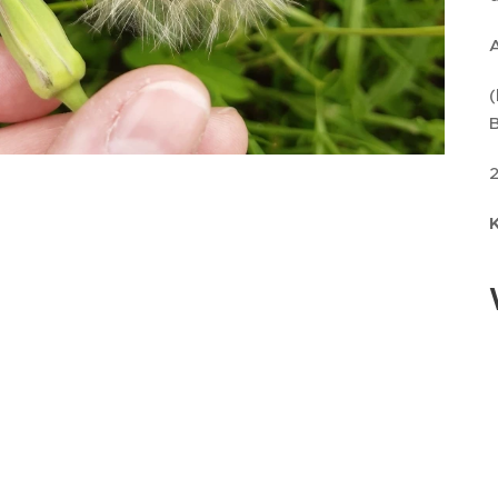
(
B
2