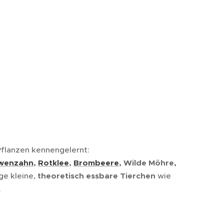
Pflanzen kennengelernt:
wenzahn
,
Rotklee
,
Brombeere
, Wilde Möhre,
ge kleine,
theoretisch essbare Tierchen
wie
.