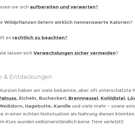
ssen sie sich
aufbereiten und verwerten
?
he
Wildpflanzen liefern wirklich nennenswerte Kalorien
?
ilt es
rechtlich zu beachten
?
ie lassen sich
Verwechslungen sicher vermeiden
?
en & Entdeckungen
xkursion haben wir viele bekannte, aber oft unterschätzte 
alnuss
, Eicheln, Bucheckerl,
Brennnessel
,
Kohldistel
,
Lö
Weißdorn, Hagebutte, Kamille
und viele mehr – sowie eini
ie in einer echten Notsituation als Nahrung dienen könnten
Im Kurs wurden selbstverständlich keine Tiere verletzt!)