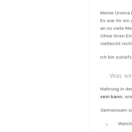
Meine Uroma k
Es war ihr ein
an so viele M
Ohne ihren Ei
vielleicht ni
Ich bin zutie
🌾 Was wir
Nahrung in der
sein kann
, w
Gemeinsam si
Welc