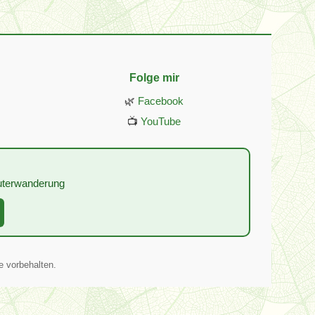
Folge mir
🌿
Facebook
📺
YouTube
:
äuterwanderung
e vorbehalten.