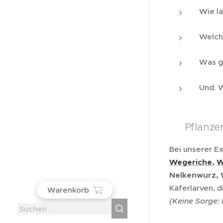
Wie la
Welc
Was g
Und: W
🌰 Pflanz
Bei unserer E
Wegeriche
,
W
Nelkenwurz, 
Käferlarven, d
Warenkorb
(Keine Sorge: 