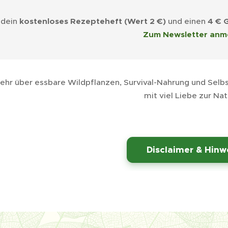
 dein
kostenloses Rezepteheft (Wert 2 €)
und einen
4 € 
➡️ Zum Newsletter anm
hr über essbare Wildpflanzen, Survival-Nahrung und Selbs
mit viel Liebe zur Nat
⚠️
Disclaimer & Hinw