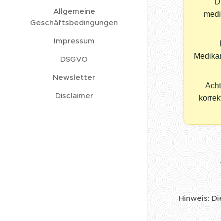
D
Allgemeine
medi
Geschäftsbedingungen
Impressum
Medikam
DSGVO
Newsletter
Acht
Disclaimer
korrek
Hinweis: D