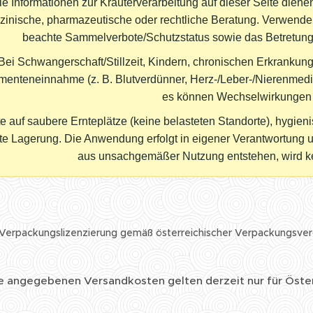
ie Informationen zur Kräuterverarbeitung auf dieser Seite dien
zinische, pharmazeutische oder rechtliche Beratung. Verwende
beachte Sammelverbote/Schutzstatus sowie das Betretungsr
Bei Schwangerschaft/Stillzeit, Kindern, chronischen Erkrankung
enteneinnahme (z. B. Blutverdünner, Herz-/Leber-/Nierenmedi
es können Wechselwirkungen a
e auf saubere Ernteplätze (keine belasteten Standorte), hygie
te Lagerung. Die Anwendung erfolgt in eigener Verantwortung u
aus unsachgemäßer Nutzung entstehen, wird 
Verpackungslizenzierung gemäß österreichischer Verpackungsve
ie angegebenen Versandkosten gelten derzeit nur für Öste