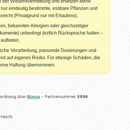
en der Wissensvermittlung und ersetzen keine
 nur eindeutig bestimmte, essbare Pflanzen und
echt (Privatgrund nur mit Erlaubnis).
en, bekannten Allergien oder gleichzeitiger
kamente) unbedingt ärztlich Rücksprache halten –
uftreten.
nische Verarbeitung, passende Dosierungen und
nd auf eigenes Risiko. Für etwaige Schäden, die
keine Haftung übernommen.
rordnung über
Bonus
– Partnernummer
3996
rreich.