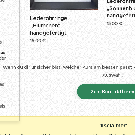
Lederohrr
„Sonnenbl
handgefert
Lederohrringe
15,00
€
„Blümchen“ –
handgefertigt
15,00
€
s
aus
der
: Wenn du dir unsicher bist, welcher Kurs am besten passt – 
Auswahl.
es
&
👉 Zum Kontaktformu
als
Disclaimer: