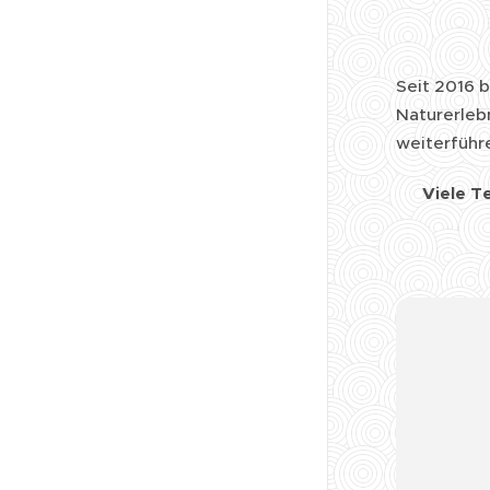
Seit 2016 
Naturerleb
weiterführ
🌿
Viele T