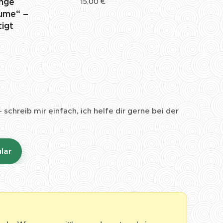
inge
15,00
€
ume“ –
igt
schreib mir einfach, ich helfe dir gerne bei der
lar