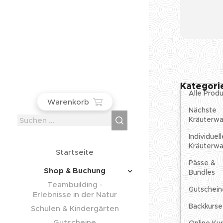
Kategori
Alle Prod
Warenkorb
Nächste
Kräuterw
Individuell
Kräuterw
Startseite
Pässe &
Shop & Buchung
Bundles
Teambuilding -
Gutschein
Erlebnisse in der Natur
Backkurse
Schulen & Kindergärten
Gutscheine
Online Ku