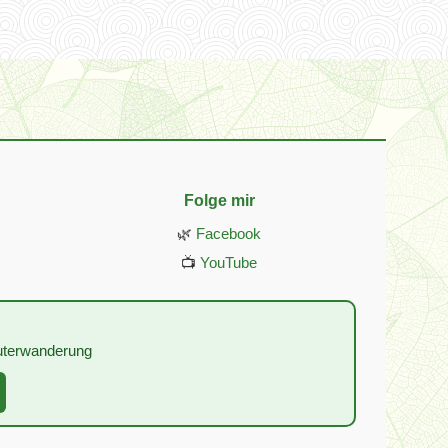
Folge mir
🌿
Facebook
📺
YouTube
:
äuterwanderung